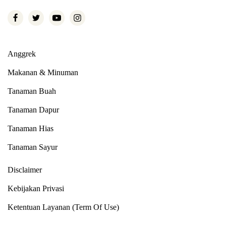
Anggrek
Makanan & Minuman
Tanaman Buah
Tanaman Dapur
Tanaman Hias
Tanaman Sayur
Disclaimer
Kebijakan Privasi
Ketentuan Layanan (Term Of Use)