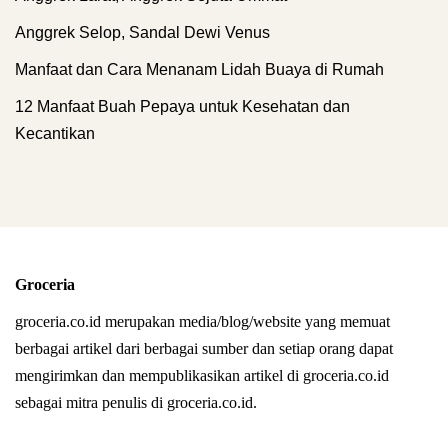
Anggrek Selop, Sandal Dewi Venus
Manfaat dan Cara Menanam Lidah Buaya di Rumah
12 Manfaat Buah Pepaya untuk Kesehatan dan
Kecantikan
Groceria
groceria.co.id merupakan media/blog/website yang memuat
berbagai artikel dari berbagai sumber dan setiap orang dapat
mengirimkan dan mempublikasikan artikel di groceria.co.id
sebagai mitra penulis di groceria.co.id.