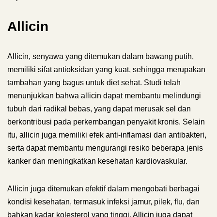
Allicin
Allicin, senyawa yang ditemukan dalam bawang putih,
memiliki sifat antioksidan yang kuat, sehingga merupakan
tambahan yang bagus untuk diet sehat. Studi telah
menunjukkan bahwa allicin dapat membantu melindungi
tubuh dari radikal bebas, yang dapat merusak sel dan
berkontribusi pada perkembangan penyakit kronis. Selain
itu, allicin juga memiliki efek anti-inflamasi dan antibakteri,
serta dapat membantu mengurangi resiko beberapa jenis
kanker dan meningkatkan kesehatan kardiovaskular.
Allicin juga ditemukan efektif dalam mengobati berbagai
kondisi kesehatan, termasuk infeksi jamur, pilek, flu, dan
bahkan kadar kolesterol yang tinggi. Allicin juga dapat