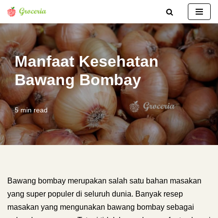
Lompat
ke
konten
Manfaat Kesehatan
Bawang Bombay
5 min read
Bawang bombay merupakan salah satu bahan masakan
yang super populer di seluruh dunia. Banyak resep
masakan yang mengunakan bawang bombay sebagai